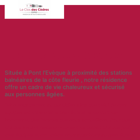
Le Clos des Cèdres
Située à Pont l'Evèque à proximité des stations
balnéaires de la côte fleurie , notre résidence
offre un cadre de vie chaleureux et sécurisé
aux personnes âgées.
"Mon engagement au quotidien ainsi que celui de mes
équipes est d'assurer le bien être et le confort des
hommes et des femmes que nous accueillons. Pour que
chaque instant reste un moment de plaisir. Chaque jour,
mes équipes et moi même nous attachons au bien-être et