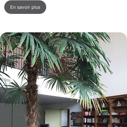
Restauration
Nous contacter
Intervenants extérieurs et partenariats
En savoir plus
Animations et sorties
Horaires et accès
Les services
La galerie photos
Démarches d'admission
Les aides financières
FAQ