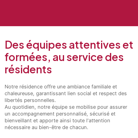
Des équipes attentives et
formées, au service des
résidents
Notre résidence offre une ambiance familiale et
chaleureuse, garantissant lien social et respect des
libertés personnelles.
Au quotidien, notre équipe se mobilise pour assurer
Présentation
un accompagnement personnalisé, sécurisé et
Démarche qualité
bienveillant et apporte ainsi toute l'attention
Les équipes soignantes
Démarche Éco responsable
nécessaire au bien-être de chacun.
Activités thérapeutiques
Nos valeurs
Accompagnement spécialisé