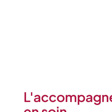
Votre email
Prénom du proche concerné
L'accompagn
Age du proche concerné
en soin