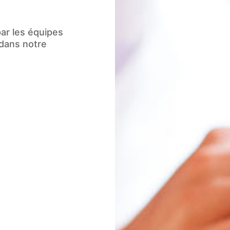
 chiffres)
r les équipes
 dans notre
tion des données personnelles, conformément à notre
polit
sitions de l’article L. 223-2 du Code de la Consommat
opposition au démarchage téléphonique « Bloctel »
https:/