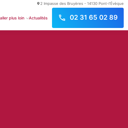
2 Impasse des Bruyères - 14130 Pont-l'Évèque
02 31 65 02 89
aller plus loin
Actualités