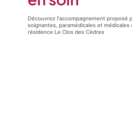
Calculer cinq moins cinq ? (en
Découvrez l'accompagnement proposé pa
soignantes, paramédicales et médicales
résidence Le Clos des Cèdres
J’autorise l’utilisa
Conformément aux dispo
inscrire sur la liste d’