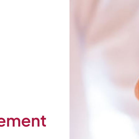
Votre numéro de téléphone
Nom du proche concerné
ement
Code postal du proche concerné